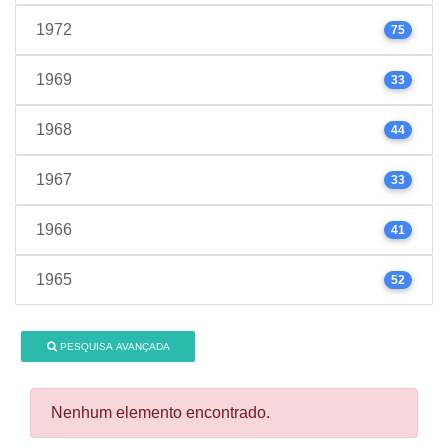
1972
75
1969
33
1968
44
1967
33
1966
41
1965
52
PESQUISA AVANÇADA
Nenhum elemento encontrado.