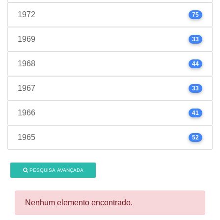
1972
75
1969
33
1968
44
1967
33
1966
41
1965
52
PESQUISA AVANÇADA
Nenhum elemento encontrado.