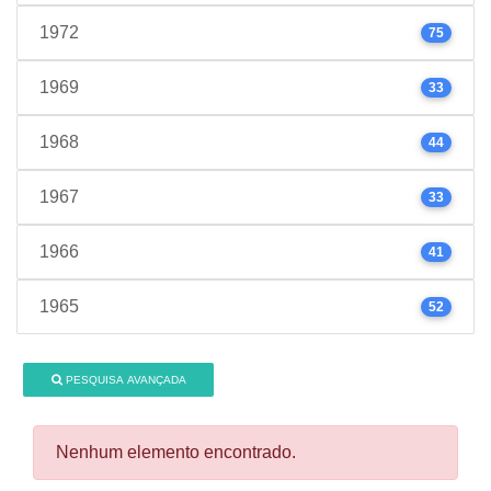
1972
75
1969
33
1968
44
1967
33
1966
41
1965
52
PESQUISA AVANÇADA
Nenhum elemento encontrado.