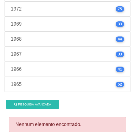
1972
75
1969
33
1968
44
1967
33
1966
41
1965
52
PESQUISA AVANÇADA
Nenhum elemento encontrado.