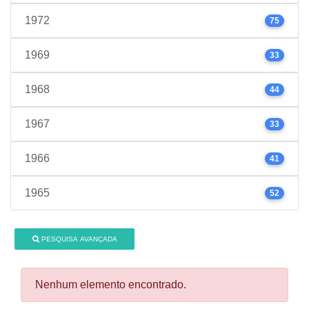
1972
75
1969
33
1968
44
1967
33
1966
41
1965
52
PESQUISA AVANÇADA
Nenhum elemento encontrado.