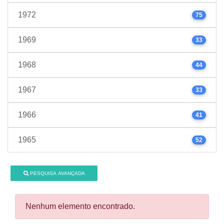
1972
75
1969
33
1968
44
1967
33
1966
41
1965
52
PESQUISA AVANÇADA
Nenhum elemento encontrado.