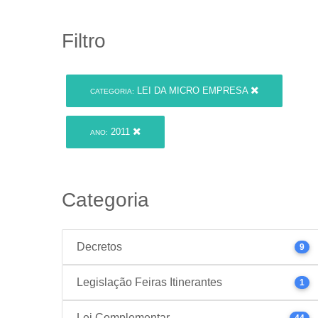
Filtro
LEI DA MICRO EMPRESA
CATEGORIA:
2011
ANO:
Categoria
Decretos
9
Legislação Feiras Itinerantes
1
Lei Complementar
44