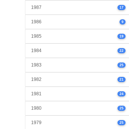
1987
17
1986
9
1985
19
1984
22
1983
25
1982
21
1981
24
1980
25
1979
25