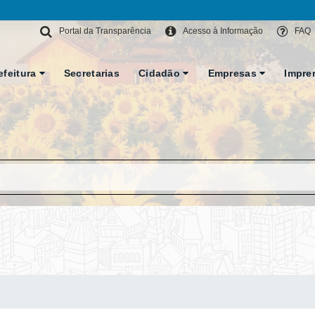
Portal da Transparência
Acesso à Informação
FAQ
efeitura
Secretarias
Cidadão
Empresas
Impre