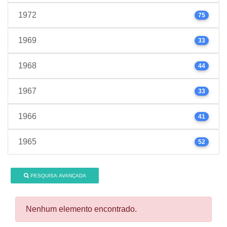
1972
75
1969
33
1968
44
1967
33
1966
41
1965
52
PESQUISA AVANÇADA
Nenhum elemento encontrado.