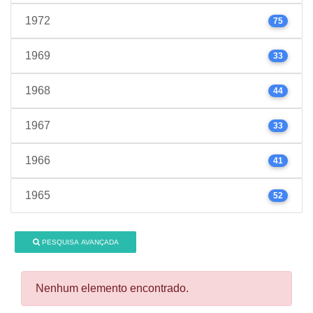
1972
75
1969
33
1968
44
1967
33
1966
41
1965
52
PESQUISA AVANÇADA
Nenhum elemento encontrado.