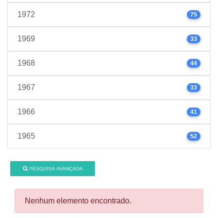
1972
75
1969
33
1968
44
1967
33
1966
41
1965
52
PESQUISA AVANÇADA
Nenhum elemento encontrado.