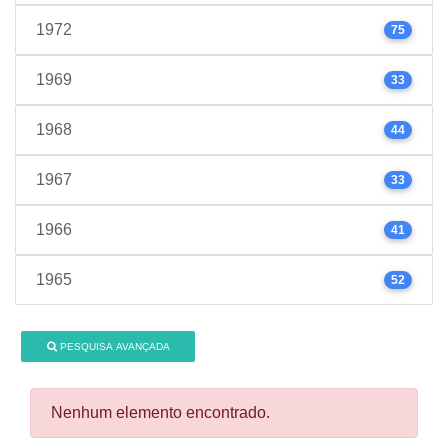
1972
75
1969
33
1968
44
1967
33
1966
41
1965
52
PESQUISA AVANÇADA
Nenhum elemento encontrado.