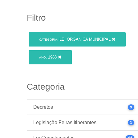
Filtro
LEI ORGÂNICA MUNICIPAL
CATEGORIA:
1988
ANO:
Categoria
Decretos
9
Legislação Feiras Itinerantes
1
Lei Complementar
44