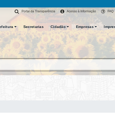
Portal da Transparência
Acesso à Informação
FAQ
efeitura
Secretarias
Cidadão
Empresas
Impre