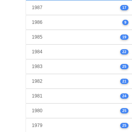
1987
17
1986
9
1985
19
1984
22
1983
25
1982
21
1981
24
1980
25
1979
25