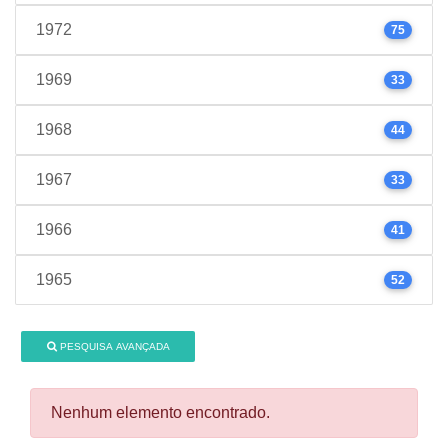
1972
75
1969
33
1968
44
1967
33
1966
41
1965
52
PESQUISA AVANÇADA
Nenhum elemento encontrado.