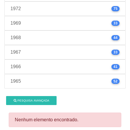
1972
75
1969
33
1968
44
1967
33
1966
41
1965
52
PESQUISA AVANÇADA
Nenhum elemento encontrado.