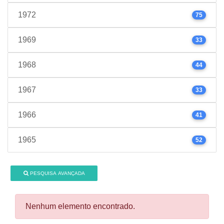
1972
75
1969
33
1968
44
1967
33
1966
41
1965
52
PESQUISA AVANÇADA
Nenhum elemento encontrado.