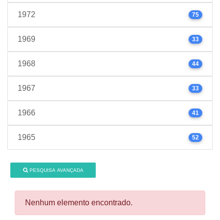
1972
75
1969
33
1968
44
1967
33
1966
41
1965
52
PESQUISA AVANÇADA
Nenhum elemento encontrado.