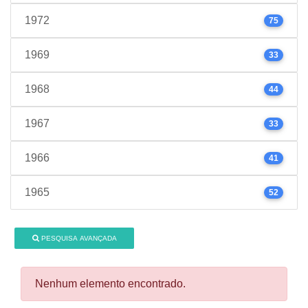
1972
75
1969
33
1968
44
1967
33
1966
41
1965
52
PESQUISA AVANÇADA
Nenhum elemento encontrado.