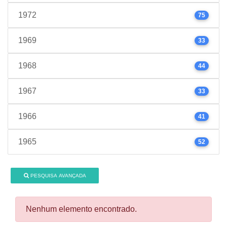
1972
75
1969
33
1968
44
1967
33
1966
41
1965
52
PESQUISA AVANÇADA
Nenhum elemento encontrado.