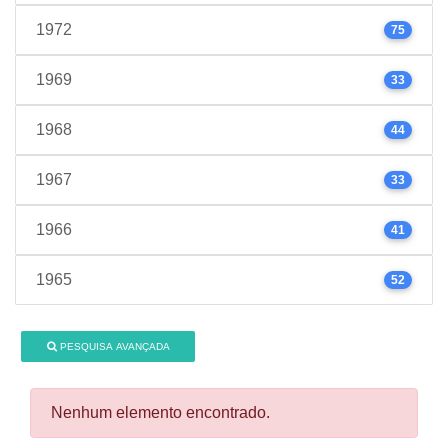
1972
75
1969
33
1968
44
1967
33
1966
41
1965
52
PESQUISA AVANÇADA
Nenhum elemento encontrado.