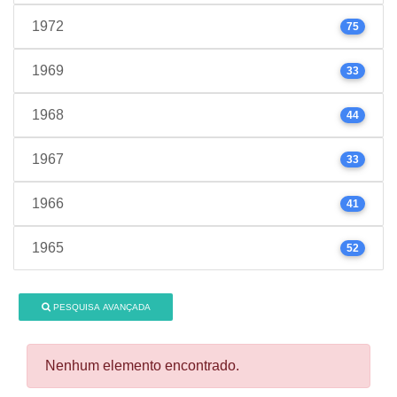
1972
75
1969
33
1968
44
1967
33
1966
41
1965
52
PESQUISA AVANÇADA
Nenhum elemento encontrado.