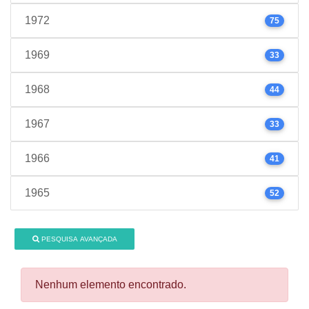
1972
75
1969
33
1968
44
1967
33
1966
41
1965
52
PESQUISA AVANÇADA
Nenhum elemento encontrado.