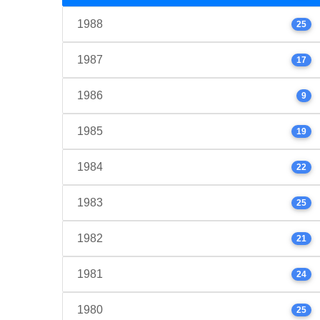
1988
25
1987
17
1986
9
1985
19
1984
22
1983
25
1982
21
1981
24
1980
25