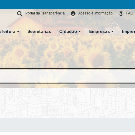
Portal da Transparência
Acesso à Informação
FAQ
efeitura
Secretarias
Cidadão
Empresas
Impre