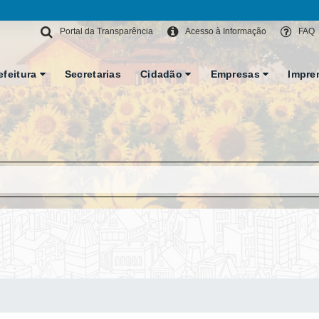
Portal da Transparência
Acesso à Informação
FAQ
efeitura
Secretarias
Cidadão
Empresas
Impre