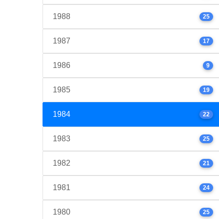
1988
25
1987
17
1986
9
1985
19
1984
22
1983
25
1982
21
1981
24
1980
25