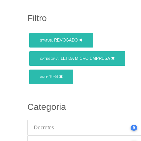
Filtro
REVOGADO
STATUS:
LEI DA MICRO EMPRESA
CATEGORIA:
1984
ANO:
Categoria
Decretos
9