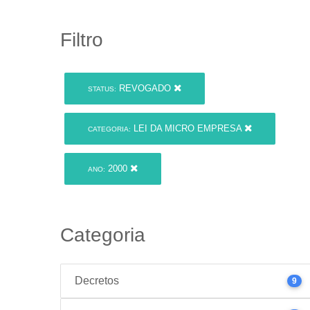
Filtro
REVOGADO
STATUS:
LEI DA MICRO EMPRESA
CATEGORIA:
2000
ANO:
Categoria
Decretos
9