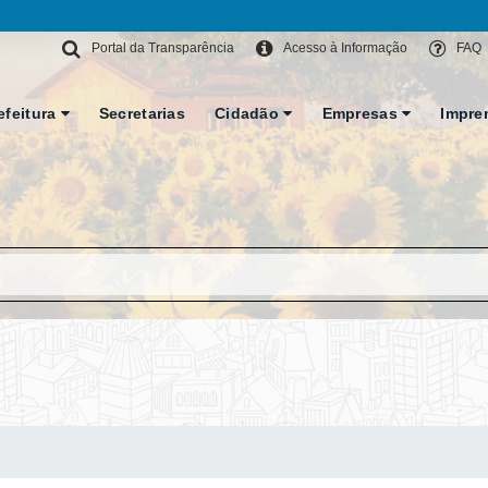
Portal da Transparência
Acesso à Informação
FAQ
efeitura
Secretarias
Cidadão
Empresas
Impre