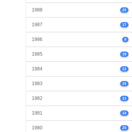
1988
25
1987
17
1986
9
1985
19
1984
22
1983
25
1982
21
1981
24
1980
25