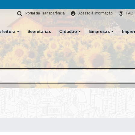
Portal da Transparência
Acesso à Informação
FAQ
efeitura
Secretarias
Cidadão
Empresas
Impre