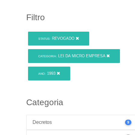
Filtro
REVOGADO
STATUS:
LEI DA MICRO EMPRESA
CATEGORIA:
1993
ANO:
Categoria
Decretos
9