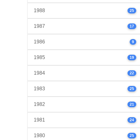
1988
25
1987
17
1986
9
1985
19
1984
22
1983
25
1982
21
1981
24
1980
25