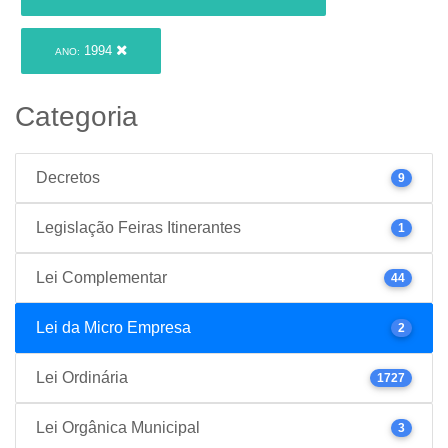
1994
ANO:
Categoria
Decretos
9
Legislação Feiras Itinerantes
1
Lei Complementar
44
Lei da Micro Empresa
2
Lei Ordinária
1727
Lei Orgânica Municipal
3