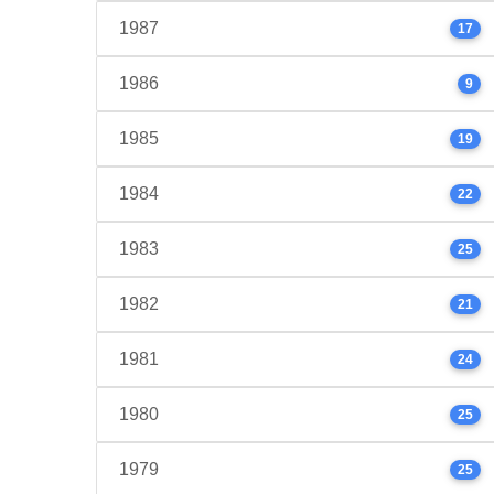
1987
17
1986
9
1985
19
1984
22
1983
25
1982
21
1981
24
1980
25
1979
25