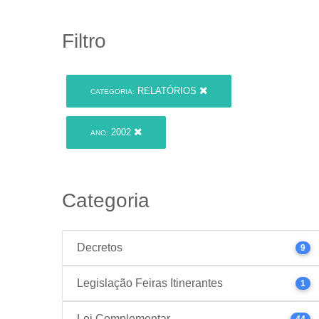
Filtro
RELATÓRIOS
CATEGORIA:
2002
ANO:
Categoria
Decretos
9
Legislação Feiras Itinerantes
1
Lei Complementar
44