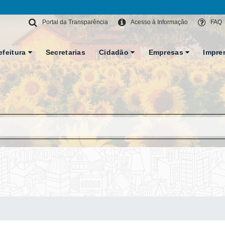
Portal da Transparência
Acesso à Informação
FAQ
efeitura
Secretarias
Cidadão
Empresas
Impre