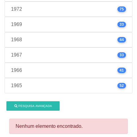
1972
75
1969
33
1968
44
1967
33
1966
41
1965
52
PESQUISA AVANÇADA
Nenhum elemento encontrado.