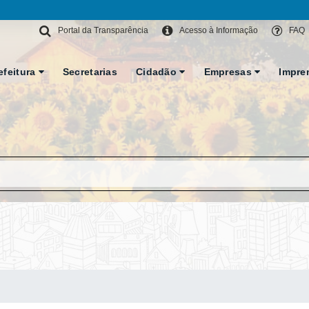
Portal da Transparência
Acesso à Informação
FAQ
efeitura
Secretarias
Cidadão
Empresas
Impre