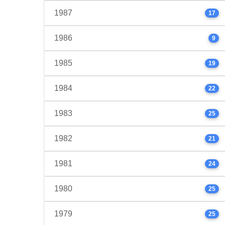
1987
17
1986
9
1985
19
1984
22
1983
25
1982
21
1981
24
1980
25
1979
25