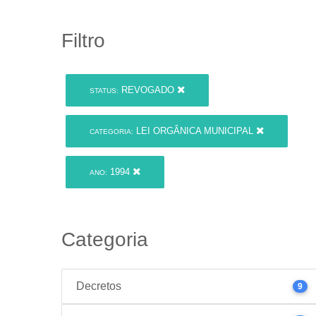
Filtro
REVOGADO
STATUS:
LEI ORGÂNICA MUNICIPAL
CATEGORIA:
1994
ANO:
Categoria
Decretos
9