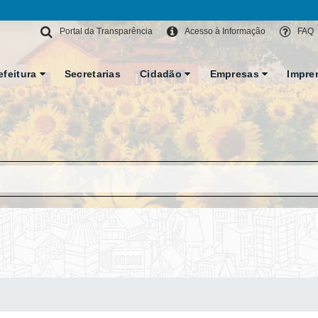
Portal da Transparência
Acesso à Informação
FAQ
efeitura
Secretarias
Cidadão
Empresas
Impre