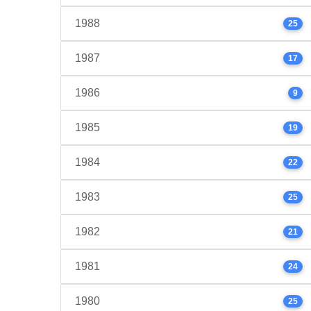
1988
25
1987
17
1986
9
1985
19
1984
22
1983
25
1982
21
1981
24
1980
25