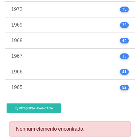
1972
75
1969
33
1968
44
1967
33
1966
41
1965
52
PESQUISA AVANÇADA
Nenhum elemento encontrado.