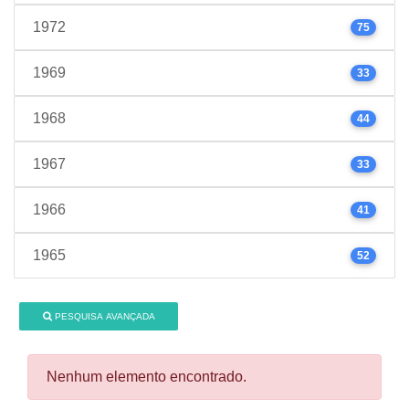
1972
75
1969
33
1968
44
1967
33
1966
41
1965
52
PESQUISA AVANÇADA
Nenhum elemento encontrado.