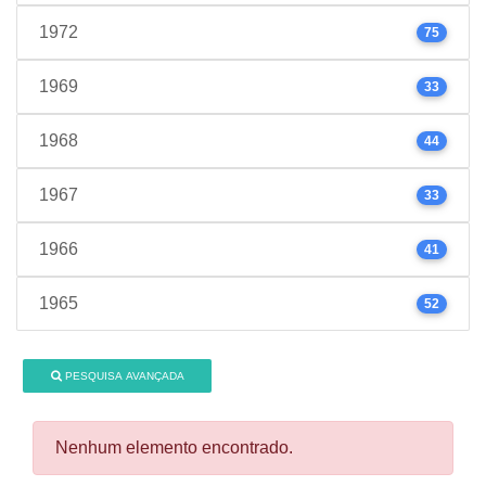
1972
75
1969
33
1968
44
1967
33
1966
41
1965
52
PESQUISA AVANÇADA
Nenhum elemento encontrado.