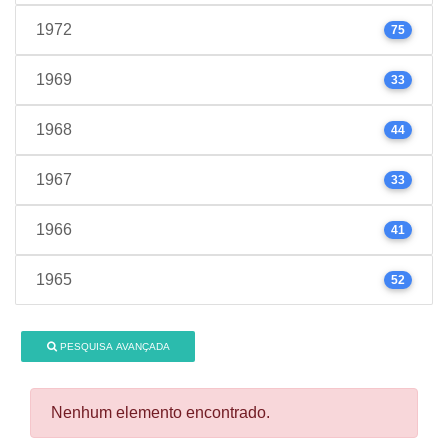
1972
75
1969
33
1968
44
1967
33
1966
41
1965
52
PESQUISA AVANÇADA
Nenhum elemento encontrado.