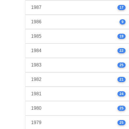
1987
17
1986
9
1985
19
1984
22
1983
25
1982
21
1981
24
1980
25
1979
25