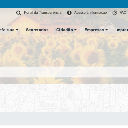
Portal da Transparência
Acesso à Informação
FAQ
efeitura
Secretarias
Cidadão
Empresas
Impre