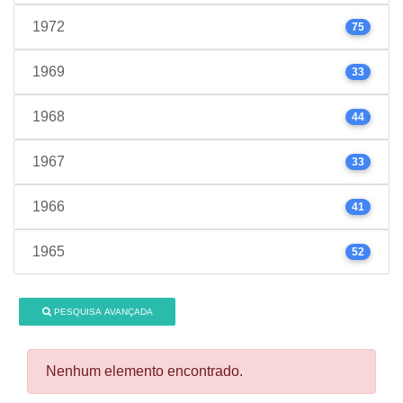
1972
75
1969
33
1968
44
1967
33
1966
41
1965
52
PESQUISA AVANÇADA
Nenhum elemento encontrado.