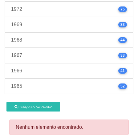
1972
75
1969
33
1968
44
1967
33
1966
41
1965
52
PESQUISA AVANÇADA
Nenhum elemento encontrado.