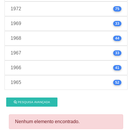
1972
75
1969
33
1968
44
1967
33
1966
41
1965
52
PESQUISA AVANÇADA
Nenhum elemento encontrado.