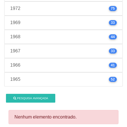
1972
75
1969
33
1968
44
1967
33
1966
41
1965
52
PESQUISA AVANÇADA
Nenhum elemento encontrado.