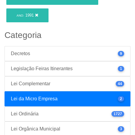
1991
ANO:
Categoria
Decretos
9
Legislação Feiras Itinerantes
1
Lei Complementar
44
Lei da Micro Empresa
2
Lei Ordinária
1727
Lei Orgânica Municipal
3