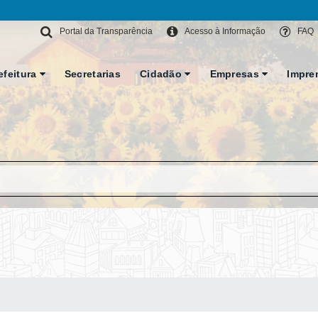
Portal da Transparência
Acesso à Informação
FAQ
efeitura
Secretarias
Cidadão
Empresas
Impre