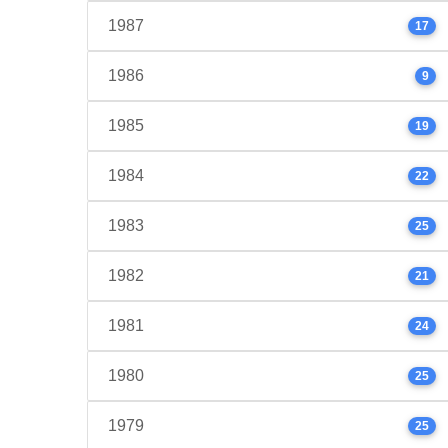
1987
17
1986
9
1985
19
1984
22
1983
25
1982
21
1981
24
1980
25
1979
25