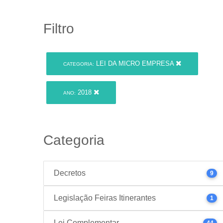
Filtro
LEI DA MICRO EMPRESA
CATEGORIA:
2018
ANO:
Categoria
Decretos
9
Legislação Feiras Itinerantes
1
Lei Complementar
44