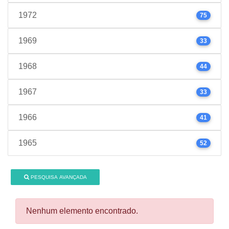
1972
75
1969
33
1968
44
1967
33
1966
41
1965
52
PESQUISA AVANÇADA
Nenhum elemento encontrado.