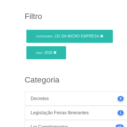
Filtro
LEI DA MICRO EMPRESA
CATEGORIA:
2018
ANO:
Categoria
Decretos
9
Legislação Feiras Itinerantes
1
Lei Complementar
44