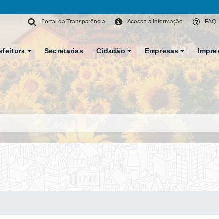
Portal da Transparência
Acesso à Informação
FAQ
efeitura
Secretarias
Cidadão
Empresas
Impre