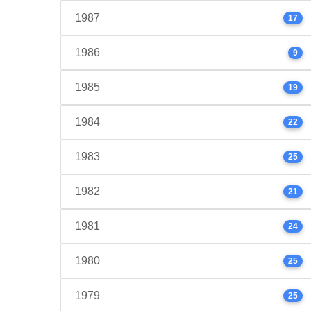
1987
17
1986
9
1985
19
1984
22
1983
25
1982
21
1981
24
1980
25
1979
25