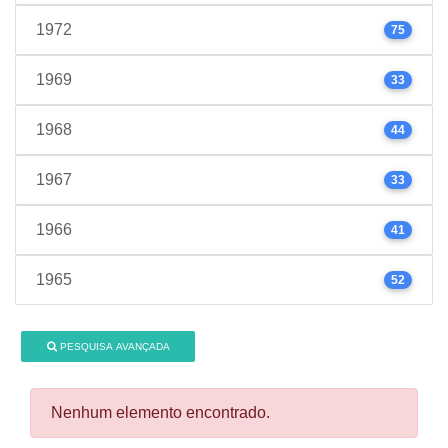
1972
75
1969
33
1968
44
1967
33
1966
41
1965
52
PESQUISA AVANÇADA
Nenhum elemento encontrado.