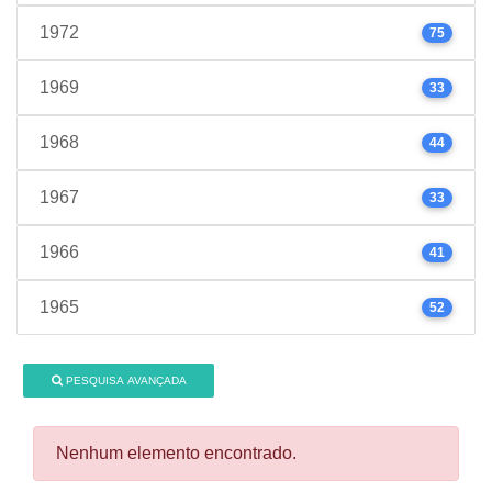
1972
75
1969
33
1968
44
1967
33
1966
41
1965
52
PESQUISA AVANÇADA
Nenhum elemento encontrado.