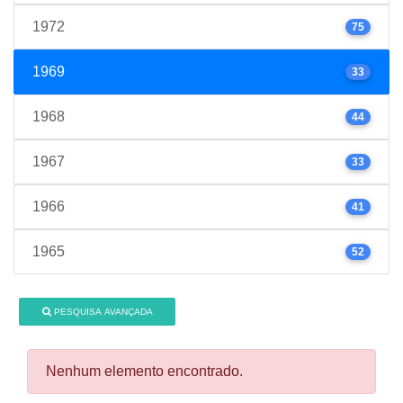
1972
75
1969
33
1968
44
1967
33
1966
41
1965
52
PESQUISA AVANÇADA
Nenhum elemento encontrado.