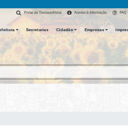
Portal da Transparência
Acesso à Informação
FAQ
efeitura
Secretarias
Cidadão
Empresas
Impre