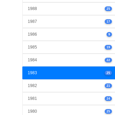
1988
25
1987
17
1986
9
1985
19
1984
22
1983
25
1982
21
1981
24
1980
25