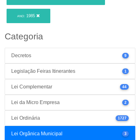
1985
ANO:
Categoria
Decretos
9
Legislação Feiras Itinerantes
1
Lei Complementar
44
Lei da Micro Empresa
2
Lei Ordinária
1727
Lei Orgânica Municipal
3