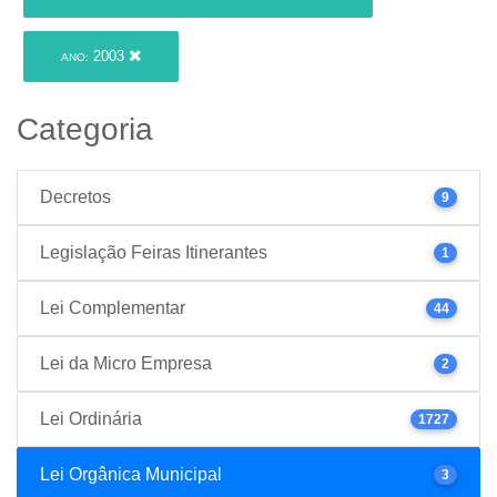
2003
ANO:
Categoria
Decretos
9
Legislação Feiras Itinerantes
1
Lei Complementar
44
Lei da Micro Empresa
2
Lei Ordinária
1727
Lei Orgânica Municipal
3