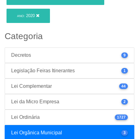
2020
ANO:
Categoria
Decretos
9
Legislação Feiras Itinerantes
1
Lei Complementar
44
Lei da Micro Empresa
2
Lei Ordinária
1727
Lei Orgânica Municipal
3